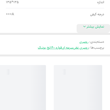
اندازه
135*135
درجه کیفی
A+++
نمایش بیشتر
دسته‌بندی
:
روسری
برچسب‌ها :
روسری نخی
سرمه ای
قواره 140
نخ یونیک