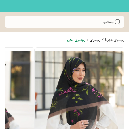
جستجو
روسری مهرتا
روسری
روسری نخی