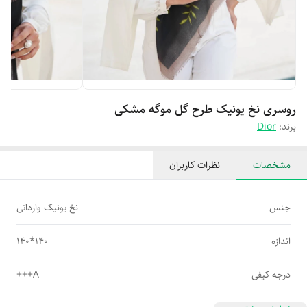
روسری نخ یونیک طرح گل موگه مشکی
برند:
Dior
مشخصات
نظرات کاربران
جنس
نخ یونیک وارداتی
اندازه
140*140
درجه کیفی
A+++