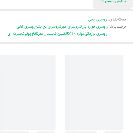
نمایش بیشتر
دسته‌بندی
:
روسری نخی
برچسب‌ها :
روسری قواره بزرگ
روسری مهرتا
روسری نخ پنبه
روسری نخی
روسری وارداتی
قواره 140
کالکشن تابستان
مهرتا
نخ یونیک
سرمه ای