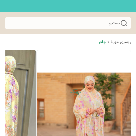
جستجو
روسری مهرتا
چادر