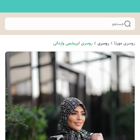
جستجو
روسری مهرتا
روسری
روسری ابریشمی وارداتی