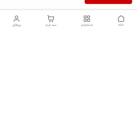
خانه
دسته‌بندی
سبد خرید
پروفایل
دسترسی سریع
تماس با ما
شکایات
درباره ما
قوانین و مقررات
سیاست حریم خصوصی
هفت روز هفته ، ۲۴ ساعت شبانه‌روز پاسخگوی شما هستیم