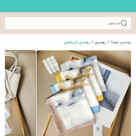
جستجو
روسری مهرتا
روسری
روسری ابریشمی