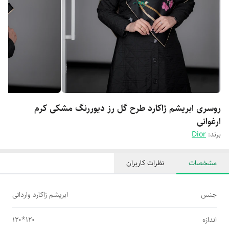
روسری ابریشم ژاکارد طرح گل رز دیوررنگ مشکی کرم
ارغوانی
برند:
Dior
مشخصات
نظرات کاربران
جنس
ابریشم ژاکارد وارداتی
اندازه
120*120