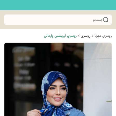
جستجو
روسری مهرتا
روسری
روسری ابریشمی وارداتی