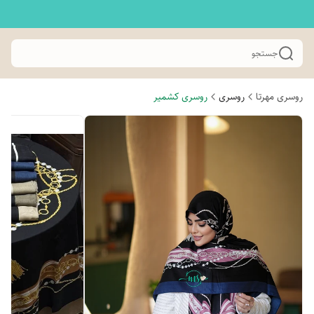
جستجو
روسری مهرتا
روسری
روسری کشمیر