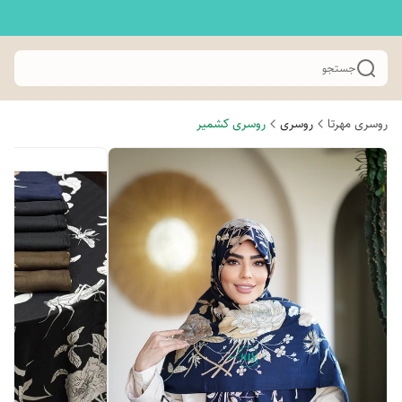
جستجو
روسری مهرتا
روسری
روسری کشمیر