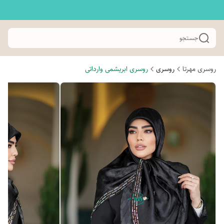
جستجو
روسری مهرتا
روسری
روسری ابریشمی وارداتی