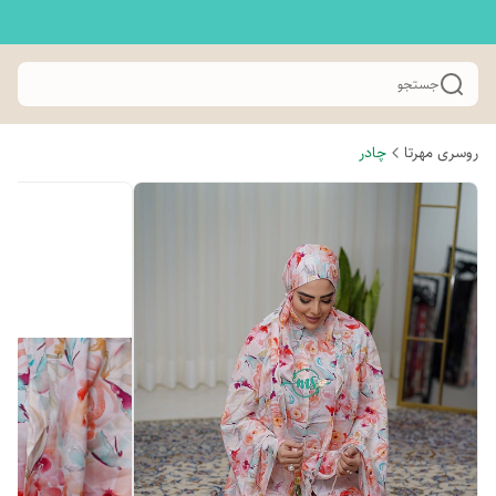
جستجو
روسری مهرتا
چادر