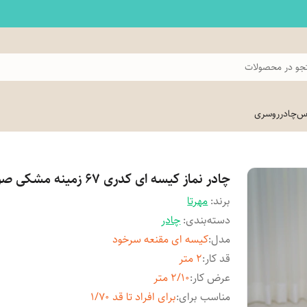
و در محصولات
اس
چادر
روسری
چادر نماز کیسه ای کدری 67 زمینه مشکی صورتی
برند:
مهرتا
دسته‌بندی
:
چادر
مدل
:
کیسه ای مقنعه سرخود
قد کار
:
2 متر
عرض کار
:
2/10 متر
مناسب برای
:
برای افراد تا قد 1/70