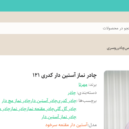
و در محصولات
اس
چادر
روسری
چادر نماز آستین دار کدری 121
برند:
مهرتا
دسته‌بندی
:
چادر
برچسب‌ها :
چادر کدری
چادر آستین دار
چادر نماز مچ دار
چادر گل گلی
چادر مقنعه نماز
چادر نماز
چادر م
چادر نماز آستین دار
مدل
:
آستین دار مقنعه سرخود