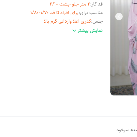
قد کار
:
2 متر جلو -پشت 2/10
مناسب برای
:
برای افراد تا قد 1/70-1/80
جنس
:
کدری اعلا وارداتی گرم بالا
عرض کار
:
2/40 متر
نمایش بیشتر
نعه سرخود