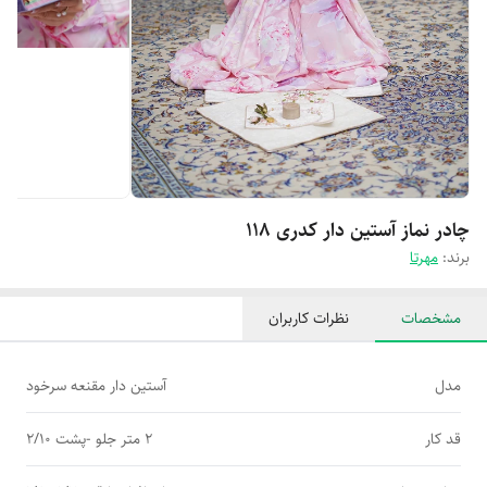
چادر نماز آستین دار کدری 118
برند:
مهرتا
مشخصات
نظرات کاربران
مدل
آستین دار مقنعه سرخود
قد کار
2 متر جلو -پشت 2/10