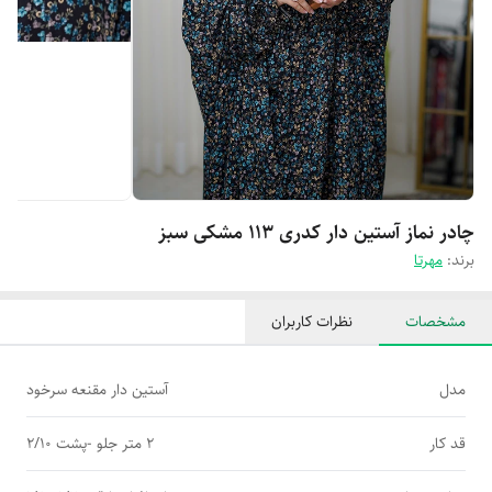
چادر نماز آستین دار کدری 113 مشکی سبز
برند:
مهرتا
مشخصات
نظرات کاربران
مدل
آستین دار مقنعه سرخود
قد کار
2 متر جلو -پشت 2/10