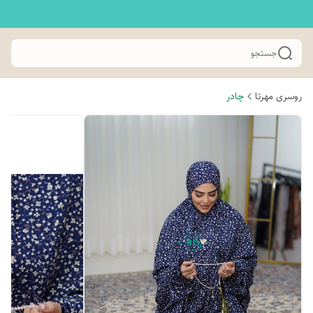
جستجو
روسری مهرتا
چادر