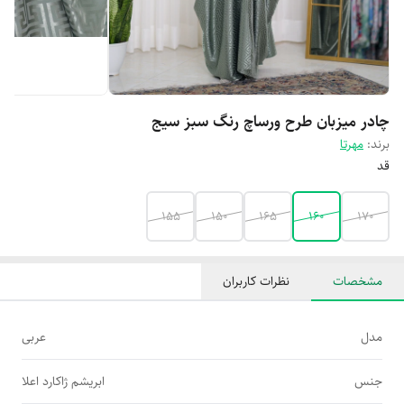
چادر میزبان طرح ورساچ رنگ سبز سیج
برند:
مهرتا
قد
155
150
165
160
170
مشخصات
نظرات کاربران
مدل
عربی
جنس
ابریشم ژاکارد اعلا