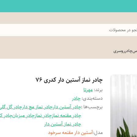
و در محصولات
اس
چادر
روسری
چادر نماز آستین دار کدری 76
برند:
مهرتا
دسته‌بندی
:
چادر
برچسب‌ها :
چادر آستین دار
چادر نماز مچ دار
چادر گل گلی
چادر مقنعه نماز
چادر نماز
چادر میزبان
چادر ک
چادر نماز آستین دار
مدل
:
آستین دار مقنعه سرخود