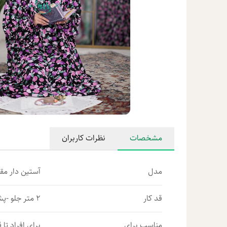
مشخصات
نظرات کاربران
مدل
آستین دار مق
قد کار
2 متر جلو -پشت 2/10
مناسب برای
برای افراد تا قد 1/70-