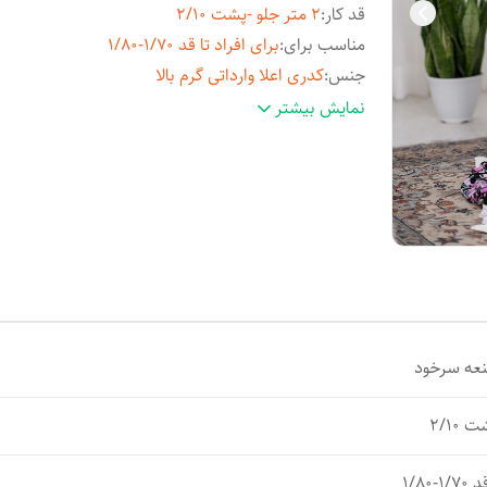
قد کار
:
2 متر جلو -پشت 2/10
مناسب برای
:
برای افراد تا قد 1/70-1/80
جنس
:
کدری اعلا وارداتی گرم بالا
عرض کار
:
2/40 متر
نمایش بیشتر
نعه سرخود
1/80