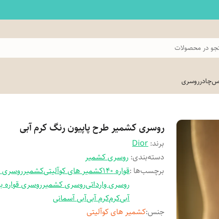
و در محصولات
اس
چادر
روسری
روسری کشمیر طرح پاپیون رنگ کرم آبی
برند:
Dior
دسته‌بندی
:
روسری کشمیر
برچسب‌ها :
قواره 140
کشمیر های کوآلیتی
کشمیر
روسری م
روسری وارداتی
روسری کشمیر
روسری قواره ب
آبی
کرم
کرم آبی
آبی آسمانی
جنس
:
کشمیر های کوآلیتی