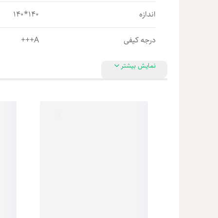
اندازه
140*140
درجه کیفی
A+++
نمایش بیشتر