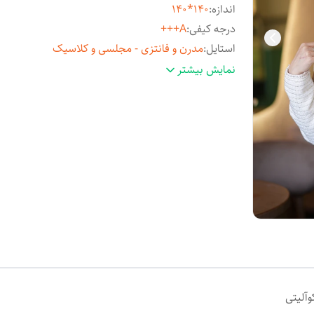
اندازه
:
140*140
درجه کیفی
:
A+++
استایل
:
مدرن و فانتزی - مجلسی و کلاسیک
مناسب فصل
:
چهارفصل
نمایش بیشتر
مورد استفاده
:
روزمره و مهمانی
آلیتی