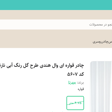
و در محصولات
اس
چادر
روسری
چادر قواره ای وال هندی طرح گل رنگ آبی نار
کد 5607
برند:
مهرتا
قواره
4.75 متر